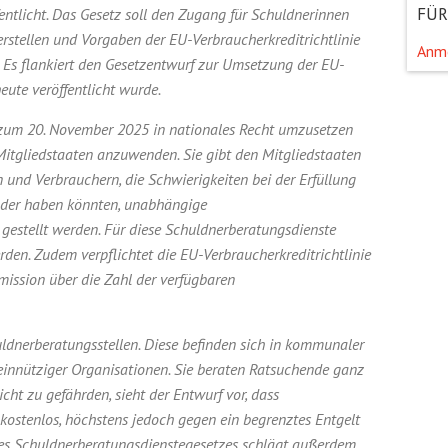
FÜR
ntlicht. Das Gesetz soll den Zugang für Schuldnerinnen
rstellen und Vorgaben der EU-Verbraucherkreditrichtlinie
Anm
Es flankiert den Gesetzentwurf zur Umsetzung der EU-
heute veröffentlicht wurde.
is zum 20. November 2025 in nationales Recht umzusetzen
tgliedstaaten anzuwenden. Sie gibt den Mitgliedstaaten
n und Verbrauchern, die Schwierigkeiten bei der Erfüllung
 oder haben könnten, unabhängige
gestellt werden. Für diese Schuldnerberatungsdienste
rden. Zudem verpflichtet die EU-Verbraucherkreditrichtlinie
mission über die Zahl der verfügbaren
uldnerberatungsstellen. Diese befinden sich in kommunaler
meinnütziger Organisationen. Sie beraten Ratsuchende ganz
cht zu gefährden, sieht der Entwurf vor, dass
kostenlos, höchstens jedoch gegen ein begrenztes Entgelt
nes Schuldnerberatungsdienstegesetzes schlägt außerdem