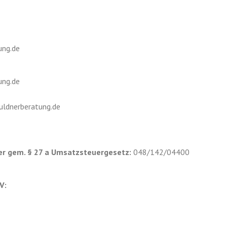
ung.de
ung.de
ldnerberatung.de
r gem. § 27 a Umsatzsteuergesetz:
048/142/04400
V: