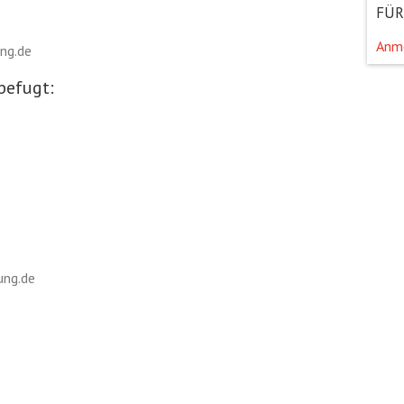
FÜR
Anm
ng.de
befugt:
ung.de