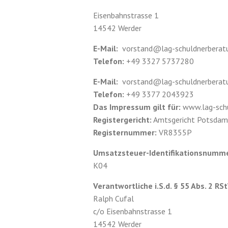
Eisenbahnstrasse 1
14542 Werder
E-Mail:
vorstand@lag-schuldnerberat
Telefon:
+49 3327 5737280
E-Mail:
vorstand@lag-schuldnerberat
Telefon:
+49 3377 2043923
Das Impressum gilt für:
www.lag-schu
Registergericht:
Amtsgericht Potsdam
Registernummer:
VR8355P
Umsatzsteuer-Identifikationsnumme
K04
Verantwortliche i.S.d. § 55 Abs. 2 RSt
Ralph Cufal
c/o Eisenbahnstrasse 1
14542 Werder