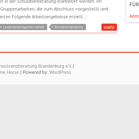
eit in der Schuldnerberatung erarbeitet werden. Im
FÜR
 Gruppenarbeiten, die zum Abschluss vorgestellt und
Anm
nten folgende Arbeitsergebnisse erzielt…
mehr
Landesarbeitsgemeinschaft
Schuldnerberatung
nsolvenzberatung Brandenburg e.V.
|
me Horse
| Powered by:
WordPress