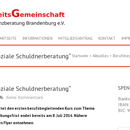
ARTSEITE
INFORMATIONEN
MITGLIEDSANTRAG
KONTAKT
IMP
oziale Schuldnerberatung“
Startseite
>
Aktuelles
>
Berufsbeg
oziale Schuldnerberatung“
SPE
Keine Kommentare
Bankv
IBAN:
ietet den ersten berufsbegleitenden Kurs zum Thema
BIC:
bungsfrist endet bereits am 8. Juli 2016. Nähere
n Flyer entnehmen.