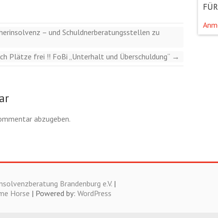
FÜR
Anm
cherinsolvenz – und Schuldnerberatungsstellen zu
och Plätze frei !! FoBi „Unterhalt und Überschuldung“
→
ar
Kommentar abzugeben.
nsolvenzberatung Brandenburg e.V.
|
me Horse
| Powered by:
WordPress